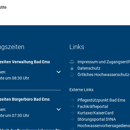
ütte
ngszeiten
Links
zeiten Verwaltung Bad Ems
Impressum und Zugangseröf
Datenschutz
um weitere Öffnungs- oder Schließzeiten auszublenden
sen:
Örtliches Hochwasserschutz
ute um 08:30 Uhr
Externe Links
zeiten Bürgerbüro Bad Ems
Pflegestützpunkt Bad Ems
Fachkräfteportal
um weitere Öffnungs- oder Schließzeiten auszublenden
sen:
Kurtaxe/KaiserCard
ute um 07:30 Uhr
Störungsportal SYNA
Hochwasservorhersagediens