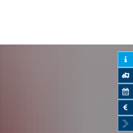
les
Energie & Klima
Suche
ergärten
News & Infos
d Ems
Projektsteckbriefe
earchiv
ad Ems
n Nassau
tal Rheinland-Pfalz