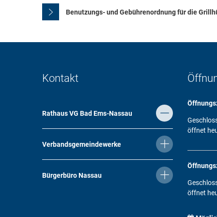
Benutzungs- und Gebührenordnung für die Grillh
Kontakt
Öffnu
Öffnungs
Rathaus VG Bad Ems-Nassau
Klicken, 
Geschlos
öffnet he
Verbandsgemeindewerke
Öffnungs
Bürgerbüro Nassau
Klicken, 
Geschlos
öffnet he