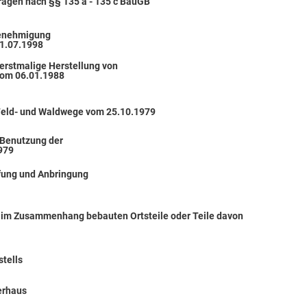
rägen nach §§ 135 a - 135 c BauGB
genehmigung
1.07.1998
 erstmalige Herstellung von
vom 06.01.1988
Feld- und Waldwege vom 25.10.1979
 Benutzung der
979
ffung und Anbringung
e im Zusammenhang bebauten Ortsteile oder Teile davon
tells
erhaus