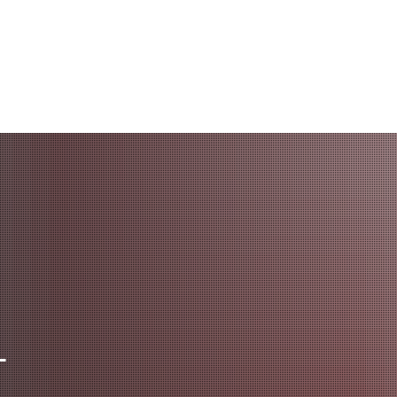
Rathaus
VG-Werke
Gemeinden
Bildung & Sozia
Schulen und Kind
Stadtmuseum Ba
Verbandsgemeind
Stadtbücherei B
Stadtbibliothek i
Volkshochschule
Weiterbildungspor
L
Kreismusikschule