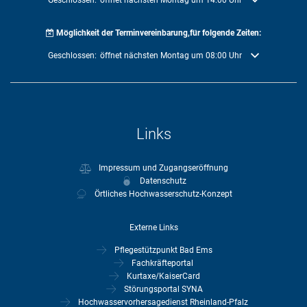
Klicken, um weitere Öffnungs- oder Schließzeiten auszublenden
Geschlossen:
öffnet nächsten Montag um 14:00 Uhr
Möglichkeit der Terminvereinbarung,für folgende Zeiten:
Klicken, um weitere Öffnungs- oder Schließzeiten auszublenden
Geschlossen:
öffnet nächsten Montag um 08:00 Uhr
Links
Impressum und Zugangseröffnung
Datenschutz
Örtliches Hochwasserschutz-Konzept
Externe Links
Pflegestützpunkt Bad Ems
Fachkräfteportal
Kurtaxe/KaiserCard
Störungsportal SYNA
Hochwasservorhersagedienst Rheinland-Pfalz