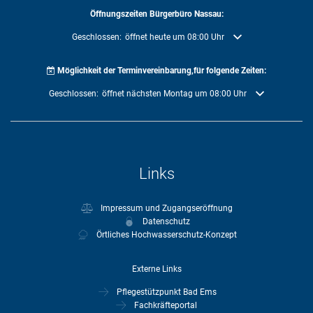
Öffnungszeiten Bürgerbüro Nassau:
Klicken, um weitere Öffnungs- oder Schließzeiten auszublenden
Geschlossen:
öffnet heute um 08:00 Uhr
Möglichkeit der Terminvereinbarung,für folgende Zeiten:
Klicken, um weitere Öffnungs- oder Schließzeiten auszublenden
Geschlossen:
öffnet nächsten Montag um 08:00 Uhr
Links
Impressum und Zugangseröffnung
Datenschutz
Örtliches Hochwasserschutz-Konzept
Externe Links
Pflegestützpunkt Bad Ems
Fachkräfteportal