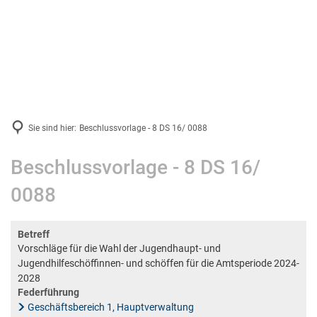
VG-Werke
Gemeinden
Suche
Bildung & Soziales
Energie & Klima
Schulen und Kindergärten
News & Infos
Stadtmuseum Bad Ems
Sie sind hier:
Beschlussvorlage - 8 DS 16/ 0088
Projektsteckbriefe
Verbandsgemeindearchiv
Beschlussvorlage - 8 DS 16/
Stadtbücherei Bad Ems
0088
Stadtbibliothek in Nassau
Volkshochschule
Betreff
Weiterbildungsportal Rheinland-Pfalz
Vorschläge für die Wahl der Jugendhaupt- und
Jugendhilfeschöffinnen- und schöffen für die Amtsperiode 2024-
Kreismusikschule
2028
Federführung
Geschäftsbereich 1, Hauptverwaltung