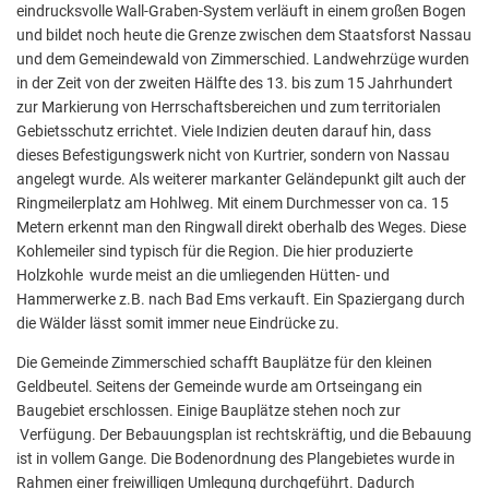
eindrucksvolle Wall-Graben-System verläuft in einem großen Bogen
und bildet noch heute die Grenze zwischen dem Staatsforst Nassau
und dem Gemeindewald von Zimmerschied. Landwehrzüge wurden
in der Zeit von der zweiten Hälfte des 13. bis zum 15 Jahrhundert
zur Markierung von Herrschaftsbereichen und zum territorialen
Gebietsschutz errichtet. Viele Indizien deuten darauf hin, dass
dieses Befestigungswerk nicht von Kurtrier, sondern von Nassau
angelegt wurde. Als weiterer markanter Geländepunkt gilt auch der
Ringmeilerplatz am Hohlweg. Mit einem Durchmesser von ca. 15
Metern erkennt man den Ringwall direkt oberhalb des Weges. Diese
Kohlemeiler sind typisch für die Region. Die hier produzierte
Holzkohle wurde meist an die umliegenden Hütten- und
Hammerwerke z.B. nach Bad Ems verkauft. Ein Spaziergang durch
die Wälder lässt somit immer neue Eindrücke zu.
Die Gemeinde Zimmerschied schafft Bauplätze für den kleinen
Geldbeutel. Seitens der Gemeinde wurde am Ortseingang ein
Baugebiet erschlossen. Einige Bauplätze stehen noch zur
Verfügung. Der Bebauungsplan ist rechtskräftig, und die Bebauung
ist in vollem Gange. Die Bodenordnung des Plangebietes wurde in
Rahmen einer freiwilligen Umlegung durchgeführt. Dadurch