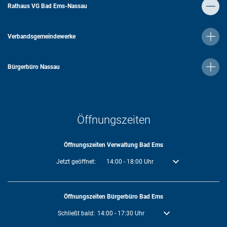
Rathaus VG Bad Ems-Nassau
Verbandsgemeindewerke
Bürgerbüro Nassau
Öffnungszeiten
Öffnungszeiten Verwaltung Bad Ems
Klicken, um weitere Öffnungs- oder Schließzeiten auszublenden
Jetzt geöffnet:
14:00
-
18:00
Uhr
Von 14:00 bis 18:00 U
Öffnungszeiten Bürgerbüro Bad Ems
Klicken, um weitere Öffnungs- oder Schließzeiten auszublende
Schließt bald:
14:00
-
17:30
Uhr
Von 14:00 bis 17:30 Uhr