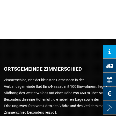
VG-Werke
Gemeinden
Suche
Bildung & Soziales
Energie & Klima
Schulen und Kindergärten
News & Infos
Stadtmuseum Bad Ems
Projektsteckbriefe
Verbandsgemeindearchiv
Stadtbücherei Bad Ems
ORTSGEMEINDE ZIMMERSCHIED
Stadtbibliothek in Nassau
Volkshochschule
Zimmerschied, eine der kleinsten Gemeinden in der
Verbandsgemeinde Bad Ems-Nassau mit 100 Einwohnern, liegt am
Weiterbildungsportal Rheinland-Pfalz
Südhang des Westerwaldes auf einer Höhe von 460 m über NN.
Besonders die reine Höhenluft, die nebelfreie Lage sowie der
Kreismusikschule
Erholungswert fern vom Lärm der Städte und des Verkehrs machen
Zimmerschied besonders reizvoll.