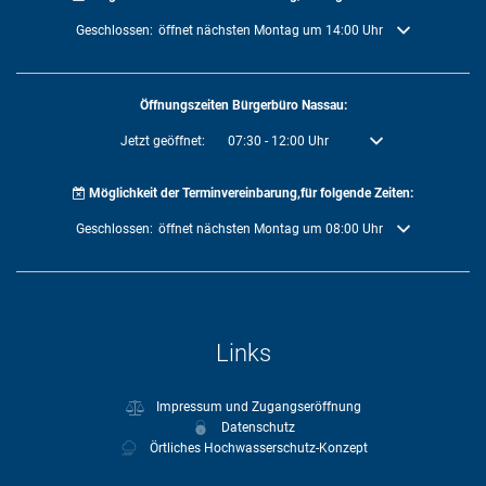
Klicken, um weitere Öffnungs- oder Schließzeiten auszublenden
Geschlossen:
öffnet nächsten Montag um 14:00 Uhr
Öffnungszeiten Bürgerbüro Nassau:
Klicken, um weitere Öffnungs- oder Schließzeiten auszublenden
Jetzt geöffnet:
07:30
-
12:00
Uhr
Von 07:30 bis 12:00 U
Möglichkeit der Terminvereinbarung,für folgende Zeiten:
Klicken, um weitere Öffnungs- oder Schließzeiten auszublenden
Geschlossen:
öffnet nächsten Montag um 08:00 Uhr
Links
Impressum und Zugangseröffnung
Datenschutz
Örtliches Hochwasserschutz-Konzept