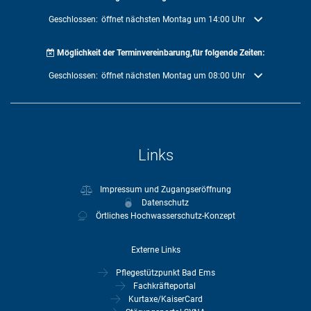
Klicken, um weitere Öffnungs- oder Schließzeiten auszublenden
Geschlossen:
öffnet nächsten Montag um 14:00 Uhr
Möglichkeit der Terminvereinbarung,für folgende Zeiten:
Klicken, um weitere Öffnungs- oder Schließzeiten auszublenden
Geschlossen:
öffnet nächsten Montag um 08:00 Uhr
Links
Impressum und Zugangseröffnung
Datenschutz
Örtliches Hochwasserschutz-Konzept
Externe Links
Pflegestützpunkt Bad Ems
Fachkräfteportal
Kurtaxe/KaiserCard