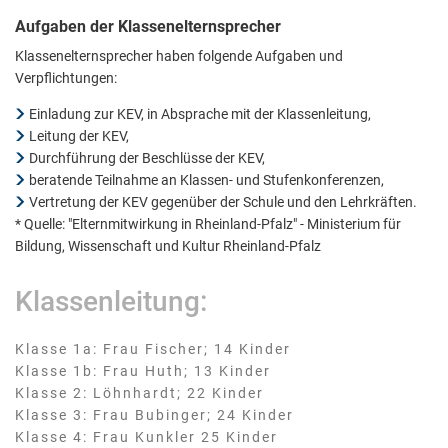
Aufgaben der Klassenelternsprecher
Klassenelternsprecher haben folgende Aufgaben und
Verpflichtungen:
Einladung zur KEV, in Absprache mit der Klassenleitung,
Leitung der KEV,
Durchführung der Beschlüsse der KEV,
beratende Teilnahme an Klassen- und Stufenkonferenzen,
Vertretung der KEV gegenüber der Schule und den Lehrkräften.
* Quelle: "Elternmitwirkung in Rheinland-Pfalz" - Ministerium für
Bildung, Wissenschaft und Kultur Rheinland-Pfalz
Klassenleitung:
Klasse 1a:
Frau Fischer;
14
Kinder
Klasse 1a: Frau Fi
Klasse 1b:
Frau Huth;
13
Kinder
Klasse 1b: Frau Huth
Klasse 2:
Löhnhardt;
22
Kinder
Klasse 2: Löhnhardt; 
Klasse 3:
Frau Bubinger;
24
Kinder
Klasse 3: Frau Bub
Klasse 4:
Frau Kunkler
25
Kinder
Klasse 4: Frau Kunkl