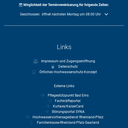
Möglichkeit der Terminvereinbarung,für folgende Zeiten:
Klicken, um weitere Öffnungs- oder Schließzeiten auszublenden
Geschlossen:
öffnet nächsten Montag um 08:00 Uhr
Links
Impressum und Zugangseröffnung
Datenschutz
Örtliches Hochwasserschutz-Konzept
Externe Links
Pflegestützpunkt Bad Ems
Fachkräfteportal
Kurtaxe/KaiserCard
Störungsportal SYNA
Hochwasservorhersagedienst Rheinland-Pfalz
Familienkasse-Rheinland-Pfalz-Saarland