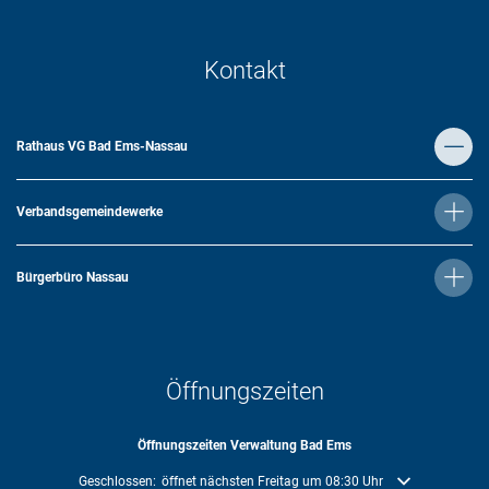
Kontakt
Rathaus VG Bad Ems-Nassau
Verbandsgemeindewerke
Bürgerbüro Nassau
Öffnungszeiten
Öffnungszeiten Verwaltung Bad Ems
Klicken, um weitere Öffnungs- oder Schließzeiten auszublenden
Geschlossen:
öffnet nächsten Freitag um 08:30 Uhr