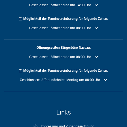
Klicken, um weitere Öffnungs- oder Schließzeiten auszublenden
Geschlossen:
öffnet heute um 14:00 Uhr
Möglichkeit der Terminvereinbarung,für folgende Zeiten:
Klicken, um weitere Öffnungs- oder Schließzeiten auszublenden
Geschlossen:
öffnet heute um 08:00 Uhr
Öffnungszeiten Bürgerbüro Nassau:
Klicken, um weitere Öffnungs- oder Schließzeiten auszublenden
Geschlossen:
öffnet heute um 08:00 Uhr
Möglichkeit der Terminvereinbarung,für folgende Zeiten:
Klicken, um weitere Öffnungs- oder Schließzeiten auszublenden
Geschlossen:
öffnet nächsten Montag um 08:00 Uhr
Links
Impressum und Zugangseröffnung