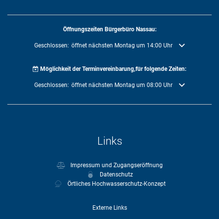
Öffnungszeiten Bürgerbüro Nassau:
Klicken, um weitere Öffnungs- oder Schließzeiten auszublenden
Geschlossen:
öffnet nächsten Montag um 14:00 Uhr
Möglichkeit der Terminvereinbarung,für folgende Zeiten:
Klicken, um weitere Öffnungs- oder Schließzeiten auszublenden
Geschlossen:
öffnet nächsten Montag um 08:00 Uhr
Links
Impressum und Zugangseröffnung
Datenschutz
Örtliches Hochwasserschutz-Konzept
Externe Links