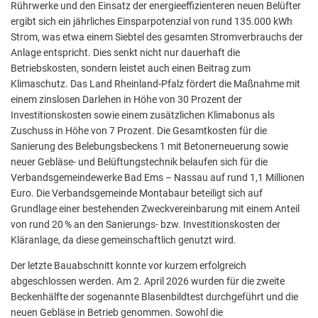
Rührwerke und den Einsatz der energieeffizienteren neuen Belüfter
ergibt sich ein jährliches Einsparpotenzial von rund 135.000 kWh
Strom, was etwa einem Siebtel des gesamten Stromverbrauchs der
Anlage entspricht. Dies senkt nicht nur dauerhaft die
Betriebskosten, sondern leistet auch einen Beitrag zum
Klimaschutz. Das Land Rheinland-Pfalz fördert die Maßnahme mit
einem zinslosen Darlehen in Höhe von 30 Prozent der
Investitionskosten sowie einem zusätzlichen Klimabonus als
Zuschuss in Höhe von 7 Prozent. Die Gesamtkosten für die
Sanierung des Belebungsbeckens 1 mit Betonerneuerung sowie
neuer Gebläse- und Belüftungstechnik belaufen sich für die
Verbandsgemeindewerke Bad Ems – Nassau auf rund 1,1 Millionen
Euro. Die Verbandsgemeinde Montabaur beteiligt sich auf
Grundlage einer bestehenden Zweckvereinbarung mit einem Anteil
von rund 20 % an den Sanierungs- bzw. Investitionskosten der
Kläranlage, da diese gemeinschaftlich genutzt wird.
Der letzte Bauabschnitt konnte vor kurzem erfolgreich
abgeschlossen werden. Am 2. April 2026 wurden für die zweite
Beckenhälfte der sogenannte Blasenbildtest durchgeführt und die
neuen Gebläse in Betrieb genommen. Sowohl die