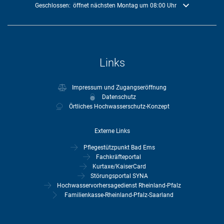
Klicken, um weitere Öffnungs- oder Schließzeiten auszublenden
Geschlossen:
öffnet nächsten Montag um 08:00 Uhr
Links
Impressum und Zugangseröffnung
Datenschutz
Örtliches Hochwasserschutz-Konzept
Externe Links
Pflegestützpunkt Bad Ems
Fachkräfteportal
Kurtaxe/KaiserCard
Störungsportal SYNA
Hochwasservorhersagedienst Rheinland-Pfalz
Familienkasse-Rheinland-Pfalz-Saarland