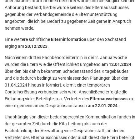
über aktuelle Informationen berichtet wurde und die Möglichkeit der
Anhörung bestand; hierbei wurde seitens des Elternausschusses
gegenüber der Verbandsgemeinde die Elternunterstützung
angeboten, die ich bei Bedarf zu gegebener Zeit gerne in Anspruch
nehmen werde.
Eine weitere schriftliche
Elterninformation
über den Sachstand
erging am
20.12.2023
.
Nach einem dritten Fachbehördentermin in der 2. Januarwoche
wurden die Eltern wie die Öffentlichkeit umgehend
am 12.01.2024
über den bis dahin bekannten Schadensstand des Kitagebäudes
und die dadurch bedingt zu veranlassenden Planungen über den
01.04.2024 hinaus informiert, die mit einer temporären
Containerlösung verbunden sein wird. Anschließend erfolgte die
Einladung vieler Beteiligte, u.a. Vertreter des
Elternausschusses z
u
einem gemeinsamen Gesprächsaustausch
am 22.01.2024
.
Unabhängig von dieser bedarfsgerechten Kommunikation fanden in
der gesamten Zeit durch die Kita-Leitung als auch der
Fachabteilung der Verwaltung viele Gespräche statt, an denen
Vertreter des Elternausschusses oder auch direkt die Eltern beteiligt