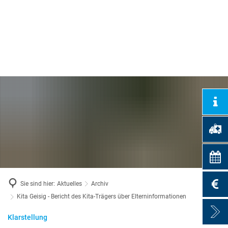
VG-Werke
Gemeinden
Suche
Bildung & Soziales
Energie & Klima
Schulen und Kindergärten
News & Infos
Stadtmuseum Bad Ems
Projektsteckbriefe
Verbandsgemeindearchiv
Stadtbücherei Bad Ems
Stadtbibliothek in Nassau
Volkshochschule
Weiterbildungsportal Rheinland-Pfalz
Sie sind hier:
Aktuelles
Archiv
Kreismusikschule
Kita Geisig - Bericht des Kita-Trägers über Elterninformationen
Klarstellung