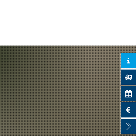
les
Energie & Klima
Suche
ergärten
News & Infos
d Ems
Projektsteckbriefe
earchiv
ad Ems
n Nassau
tal Rheinland-Pfalz