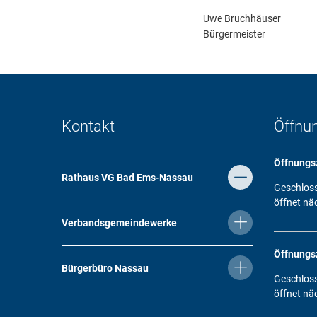
Uwe Bruchhäuser
Bürgermeister
Kontakt
Öffnu
Öffnungs
Rathaus VG Bad Ems-Nassau
Klicken, 
Geschlos
öffnet nä
Verbandsgemeindewerke
Öffnungs
Bürgerbüro Nassau
Klicken, 
Geschlos
öffnet nä