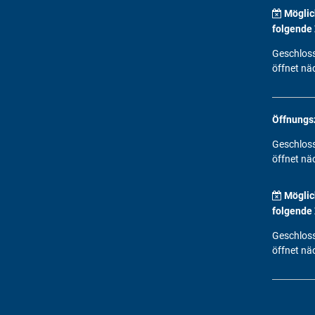
Möglic
folgende 
Klicken, 
Geschlos
öffnet nä
Öffnungs
Klicken, 
Geschlos
öffnet nä
Möglic
folgende 
Klicken, 
Geschlos
öffnet nä