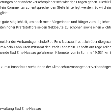
rungen oder andere verkehrsplanerisch wichtige Fragen geben. Hierfür k
d ein Kommentar zur entsprechenden Stelle hinterlegt werden. So wird e
glicht.
ne gute Möglichkeit, um noch mehr Bürgerinnen und Bürger zum täglichen
ten hoher Kraftstoffpreise den Geldbeutel zu schonen sowie einen wicht
eister der Verbandsgemeinde Bad Ems-Nassau, freut sich über die gesa
m Rhein-Lahn-Kreis mitsamt der Stadt Lahnstein. Er hofft auf rege Teil
einde Bad Ems-Nassau gefahrenen Kilometer von in Summe 19.531 km in
en zum Klimaschutz steht Ihnen der Klimaschutzmanager der Verbands
erwaltung Bad Ems-Nassau