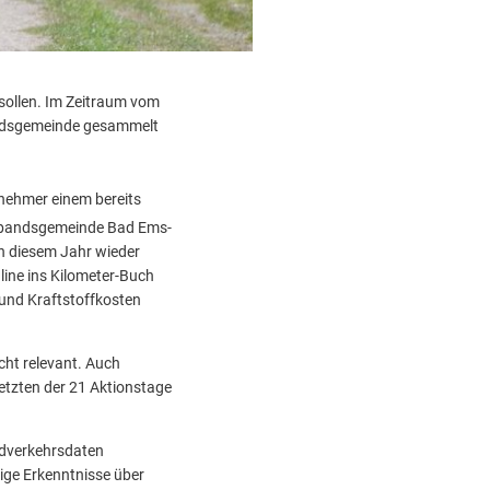
 sollen. Im Zeitraum vom
bandsgemeinde gesammelt
nehmer einem bereits
erbandsgemeinde Bad Ems-
n diesem Jahr wieder
line ins Kilometer-Buch
 und Kraftstoffkosten
cht relevant. Auch
tzten der 21 Aktionstage
adverkehrsdaten
ge Erkenntnisse über