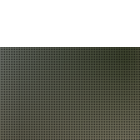
Rathaus
VG-Werke
Gemeinden
Bildung & Sozia
Schulen und Kind
Stadtmuseum Ba
Verbandsgemeind
Stadtbücherei B
Stadtbibliothek i
Volkshochschule
Weiterbildungspor
Kreismusikschule