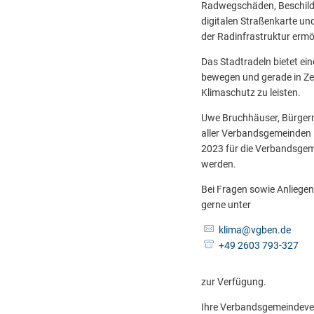
Radwegschäden, Beschilde
digitalen Straßenkarte un
der Radinfrastruktur ermö
Das Stadtradeln bietet ei
bewegen und gerade in Zei
Klimaschutz zu leisten.
Uwe Bruchhäuser, Bürgerm
aller Verbandsgemeinden i
2023 für die Verbandsgem
werden.
Bei Fragen sowie Anlieg
gerne unter
klima@vgben.de
+49 2603 793-327
zur Verfügung.
Ihre Verbandsgemeindev