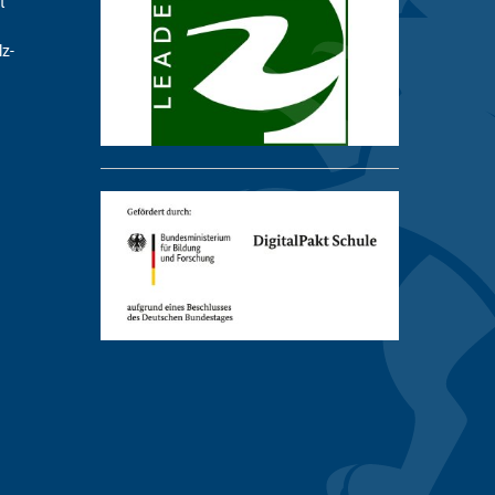
t
lz-