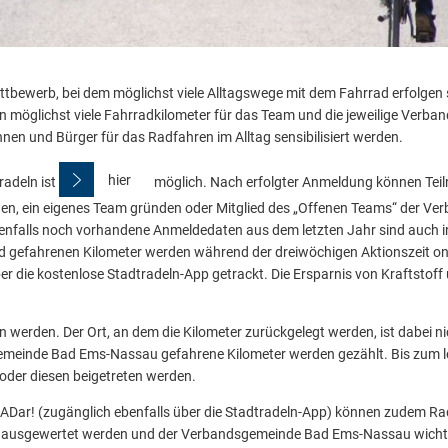
ettbewerb, bei dem möglichst viele Alltagswege mit dem Fahrrad erfolgen
nen möglichst viele Fahrradkilometer für das Team und die jeweilige Ver
nnen und Bürger für das Radfahren im Alltag sensibilisiert werden.
hier
adeln ist
möglich. Nach erfolgter Anmeldung können Teil
en, ein eigenes Team gründen oder Mitglied des „Offenen Teams“ der V
falls noch vorhandene Anmeldedaten aus dem letzten Jahr sind auch i
ad gefahrenen Kilometer werden während der dreiwöchigen Aktionszeit on
ber die kostenlose Stadtradeln-App getrackt. Die Ersparnis von Kraftstoff
 werden. Der Ort, an dem die Kilometer zurückgelegt werden, ist dabei ni
meinde Bad Ems-Nassau gefahrene Kilometer werden gezählt. Bis zum le
der diesen beigetreten werden.
RADar! (zugänglich ebenfalls über die Stadtradeln-App) können zudem R
 ausgewertet werden und der Verbandsgemeinde Bad Ems-Nassau wichti