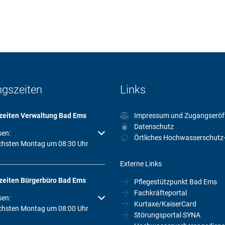
ngszeiten
Links
zeiten Verwaltung Bad Ems
Impressum und Zugangseröf
Datenschutz
um weitere Öffnungs- oder Schließzeiten auszublenden
sen:
Örtliches Hochwasserschutz
chsten Montag um 08:30 Uhr
Externe Links
zeiten Bürgerbüro Bad Ems
Pflegestützpunkt Bad Ems
Fachkräfteportal
um weitere Öffnungs- oder Schließzeiten auszublenden
sen:
Kurtaxe/KaiserCard
chsten Montag um 08:00 Uhr
Störungsportal SYNA