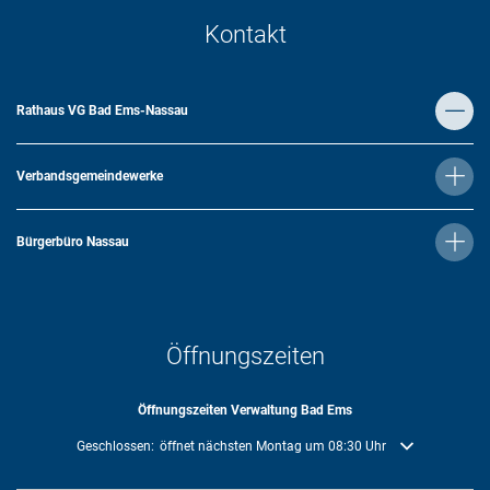
Kontakt
Rathaus VG Bad Ems-Nassau
Verbandsgemeindewerke
Bürgerbüro Nassau
Öffnungszeiten
Öffnungszeiten Verwaltung Bad Ems
Klicken, um weitere Öffnungs- oder Schließzeiten auszublenden
Geschlossen:
öffnet nächsten Montag um 08:30 Uhr