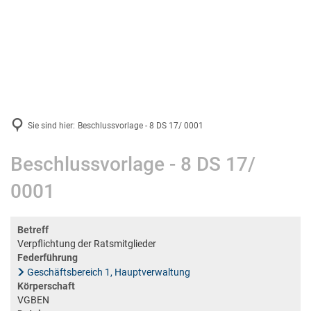
VG-Werke
Gemeinden
Suche
Bildung & Soziales
Energie & Klima
Schulen und Kindergärten
News & Infos
Stadtmuseum Bad Ems
Sie sind hier:
Beschlussvorlage - 8 DS 17/ 0001
Projektsteckbriefe
Verbandsgemeindearchiv
Beschlussvorlage - 8 DS 17/
Stadtbücherei Bad Ems
0001
Stadtbibliothek in Nassau
Volkshochschule
Betreff
Weiterbildungsportal Rheinland-Pfalz
Verpflichtung der Ratsmitglieder
Federführung
Kreismusikschule
Geschäftsbereich 1, Hauptverwaltung
Körperschaft
VGBEN