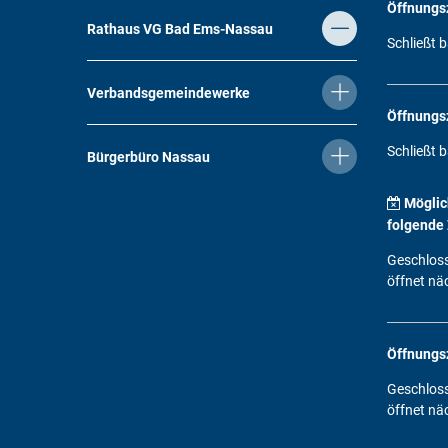
Öffnungs
Rathaus VG Bad Ems-Nassau
Klicken, 
Schließt b
Verbandsgemeindewerke
Öffnungs
Klicken, 
Schließt b
Bürgerbüro Nassau
Möglic
folgende 
Klicken, 
Geschlos
öffnet nä
Öffnungs
Klicken, 
Geschlos
öffnet nä