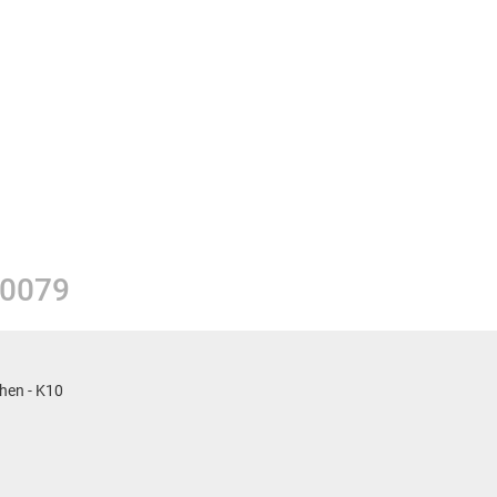
Rathaus
VG-Werke
Gemeinden
Bildung & Sozia
Schulen und Kind
Stadtmuseum Ba
Verbandsgemeind
Stadtbücherei B
 0079
Stadtbibliothek i
Volkshochschule
hen - K10
Weiterbildungspor
Kreismusikschule