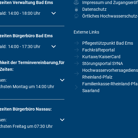
zeiten Verwaltung Bad Ems
Impressum und Zugangseröf
Datenschutz
um weitere Öffnungs- oder Schließzeiten auszublenden
ald:
14:00
-
18:00
Uhr
Von 14:00 bis 18:00 Uhr
Örtliches Hochwasserschutz
Externe Links
zeiten Bürgerbüro Bad Ems
Pflegestützpunkt Bad Ems
um weitere Öffnungs- oder Schließzeiten auszublenden
ald:
14:00
-
17:30
Uhr
Von 14:00 bis 17:30 Uhr
Fachkräfteportal
Kurtaxe/KaiserCard
hkeit der Terminvereinbarung,für
Störungsportal SYNA
Zeiten:
Hochwasservorhersagediens
Rheinland-Pfalz
um weitere Öffnungs- oder Schließzeiten auszublenden
sen:
Familienkasse-Rheinland-Pfa
chsten Montag um 14:00 Uhr
Saarland
zeiten Bürgerbüro Nassau:
um weitere Öffnungs- oder Schließzeiten auszublenden
sen:
chsten Freitag um 07:30 Uhr