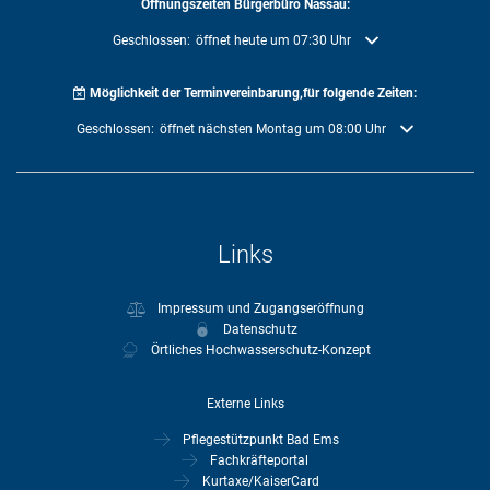
Öffnungszeiten Bürgerbüro Nassau:
Klicken, um weitere Öffnungs- oder Schließzeiten auszublenden
Geschlossen:
öffnet heute um 07:30 Uhr
Möglichkeit der Terminvereinbarung,für folgende Zeiten:
Klicken, um weitere Öffnungs- oder Schließzeiten auszublenden
Geschlossen:
öffnet nächsten Montag um 08:00 Uhr
Links
Impressum und Zugangseröffnung
Datenschutz
Örtliches Hochwasserschutz-Konzept
Externe Links
Pflegestützpunkt Bad Ems
Fachkräfteportal
Kurtaxe/KaiserCard