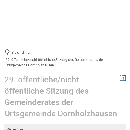
VG-Werke
Gemeinden
Suche
Bildung & Soziales
Energie & Klima
Schulen und Kindergärten
News & Infos
Stadtmuseum Bad Ems
Sie sind hier:
Projektsteckbriefe
Verbandsgemeindearchiv
29. öffentliche/nicht öffentliche Sitzung des Gemeinderates der
Ortsgemeinde Dornholzhausen
Stadtbücherei Bad Ems
29. öffentliche/nicht
Stadtbibliothek in Nassau
öffentliche Sitzung des
Volkshochschule
Gemeinderates der
Weiterbildungsportal Rheinland-Pfalz
Ortsgemeinde Dornholzhausen
Kreismusikschule
Gremium