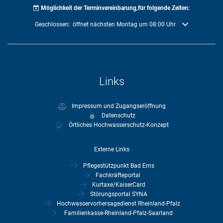
Möglichkeit der Terminvereinbarung,für folgende Zeiten:
Klicken, um weitere Öffnungs- oder Schließzeiten auszublenden
Geschlossen:
öffnet nächsten Montag um 08:00 Uhr
Links
Impressum und Zugangseröffnung
Datenschutz
Örtliches Hochwasserschutz-Konzept
Externe Links
Pflegestützpunkt Bad Ems
Fachkräfteportal
Kurtaxe/KaiserCard
Störungsportal SYNA
Hochwasservorhersagedienst Rheinland-Pfalz
Familienkasse-Rheinland-Pfalz-Saarland