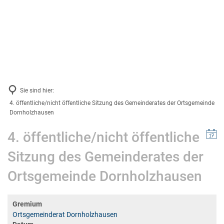
VG-Werke
Gemeinden
Suche
Bildung & Soziales
Energie & Klima
Schulen und Kindergärten
News & Infos
Stadtmuseum Bad Ems
Sie sind hier:
Projektsteckbriefe
Verbandsgemeindearchiv
4. öffentliche/nicht öffentliche Sitzung des Gemeinderates der Ortsgemeinde
Dornholzhausen
Stadtbücherei Bad Ems
4. öffentliche/nicht öffentliche
Stadtbibliothek in Nassau
Sitzung des Gemeinderates der
Volkshochschule
Ortsgemeinde Dornholzhausen
Weiterbildungsportal Rheinland-Pfalz
Kreismusikschule
Gremium
Ortsgemeinderat Dornholzhausen